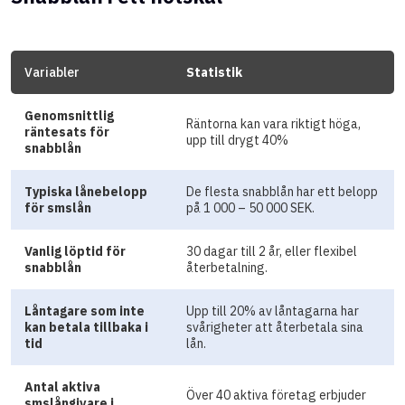
Variabler
Statistik
Genomsnittlig
Räntorna kan vara riktigt höga,
räntesats för
upp till drygt 40%
snabblån
Typiska lånebelopp
De flesta snabblån har ett belopp
för smslån
på 1 000 – 50 000 SEK.
Vanlig löptid för
30 dagar till 2 år, eller flexibel
snabblån
återbetalning.
Låntagare som inte
Upp till 20% av låntagarna har
kan betala tillbaka i
svårigheter att återbetala sina
tid
lån.
Antal aktiva
Över 40 aktiva företag erbjuder
smslångivare i