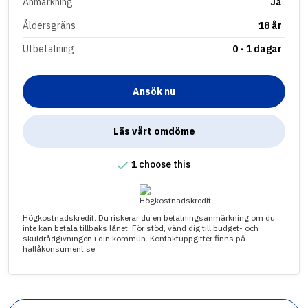
Anmärkning
Ja
Åldersgräns
18 år
Utbetalning
0 - 1 dagar
Ansök nu
Läs vårt omdöme
1 choose this
Högkostnadskredit. Du riskerar du en betalningsanmärkning om du
inte kan betala tillbaks lånet. För stöd, vänd dig till budget- och
skuldrådgivningen i din kommun. Kontaktuppgifter finns på
hallåkonsument.se.