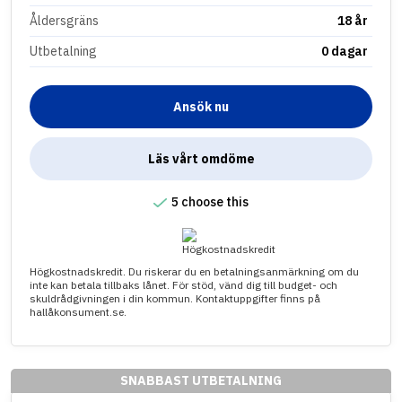
Åldersgräns
18 år
Utbetalning
0 dagar
Ansök nu
Läs vårt omdöme
5 choose this
Högkostnadskredit. Du riskerar du en betalningsanmärkning om du
inte kan betala tillbaks lånet. För stöd, vänd dig till budget- och
skuldrådgivningen i din kommun. Kontaktuppgifter finns på
hallåkonsument.se.
SNABBAST UTBETALNING