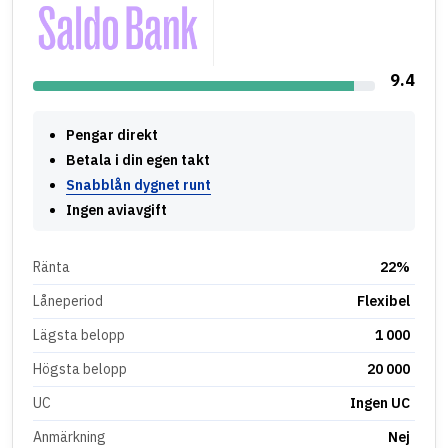
9.4
Pengar direkt
Betala i din egen takt
Snabblån dygnet runt
Ingen aviavgift
Ränta
22%
Låneperiod
Flexibel
Lägsta belopp
1 000
Högsta belopp
20 000
UC
Ingen UC
Anmärkning
Nej