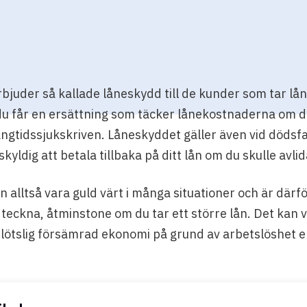
juder så kallade låneskydd till de kunder som tar lå
du får en ersättning som täcker lånekostnaderna om du
ångtidssjukskriven. Låneskyddet gäller även vid dödsfal
skyldig att betala tillbaka på ditt lån om du skulle avlid
n alltså vara guld värt i många situationer och är därf
 teckna, åtminstone om du tar ett större lån. Det kan v
plötslig försämrad ekonomi på grund av arbetslöshet e