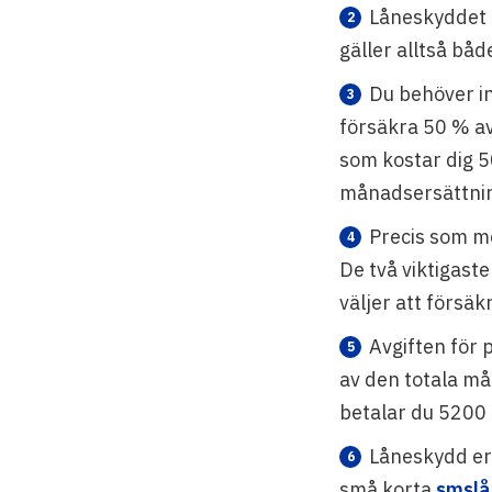
Låneskyddet t
gäller alltså bå
Du behöver in
försäkra 50 % av
som kostar dig 5
månadsersättnin
Precis som me
De två viktigaste
väljer att försäk
Avgiften för 
av den totala m
betalar du 5200 –
Låneskydd er
små korta
smslå