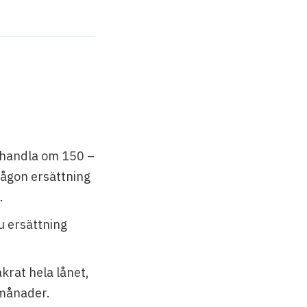
r handla om 150 –
någon ersättning
.
du ersättning
krat hela lånet,
 månader.