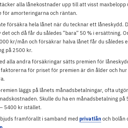
äcker alla lånekostnader upp till att visst maxbelopp 
de för amorteringarna och räntan.
te försäkra hela lånet när du tecknar ett låneskydd. D
 det och då får du således ”bara” 50 % i ersättning. O
000 kr/mån och försäkrar halva lånet får du således 
g på 2500 kr.
d alla andra försäkringar sätts premien för låneskydde
 faktorerna för priset för premien är din ålder och hur
ra.
premien läggs på lånets månadsbetalningar, ofta utgör
ånadskostnaden. Skulle du ha en månadsbetalning på
 5400 kr istället.
bjuds framförallt i samband med
privatlån
och bolån o
n
.