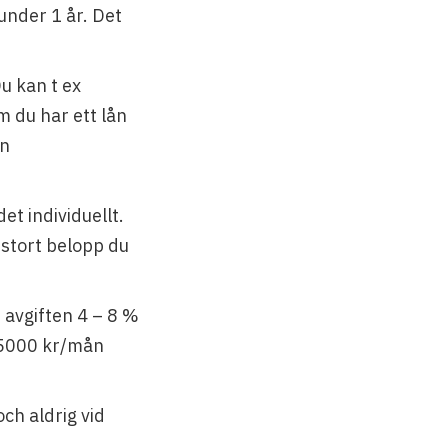
under 1 år. Det
u kan t ex
m du har ett lån
en
t individuellt.
 stort belopp du
 avgiften 4 – 8 %
 5000 kr/mån
ch aldrig vid