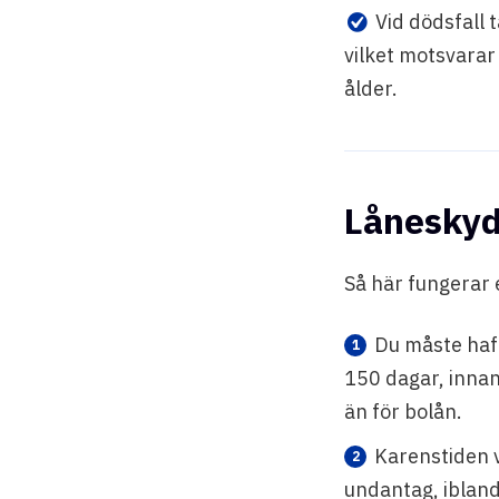
Vid dödsfall 
vilket motsvarar
ålder.
Låneskydd
Så här fungerar 
Du måste haft
150 dagar, innan 
än för bolån.
Karenstiden v
undantag, ibland