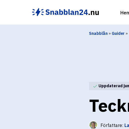
Hoppa
till
He
innehåll
Snabblån
»
Guider
»
Uppdaterad juni
Teck
Författare:
L