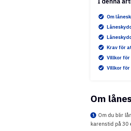
I denna art
Om lånesk
Låneskydd
Låneskydd
Krav för a
Villkor fö
Villkor fö
Om lånes
Om du blir lå
karenstid på 30 e