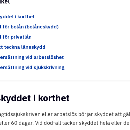
ikel
yddet i korthet
 för bolån (bolåneskydd)
 för privatlån
tt teckna låneskydd
r ersättning vid arbetslöshet
r ersättning vid sjukskrivning
kyddet i korthet
ngtidssjukskriven eller arbetslös börjar skyddet att gäl
ller 60 dagar. Vid dödfall täcker skyddet hela eller del