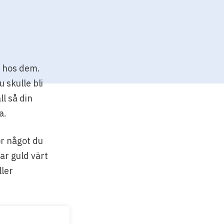
n hos dem.
 skulle bli
l så din
a.
ör något du
ar guld värt
ller