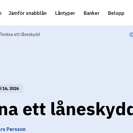
m
Jämför snabblån
Låntyper
Banker
Belopp
Teckna ett låneskydd
ⓘ
 16, 2026
na ett låneskyd
ars Persson