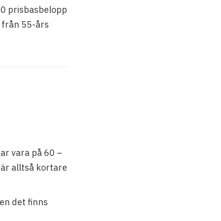
 40 prisbasbelopp
 från 55-års
kar vara på 60 –
är alltså kortare
en det finns