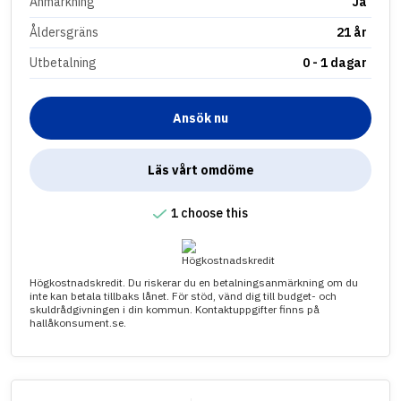
Anmärkning
Ja
Åldersgräns
21 år
Utbetalning
0 - 1 dagar
Ansök nu
Läs vårt omdöme
1 choose this
Högkostnadskredit. Du riskerar du en betalningsanmärkning om du
inte kan betala tillbaks lånet. För stöd, vänd dig till budget- och
skuldrådgivningen i din kommun. Kontaktuppgifter finns på
hallåkonsument.se.