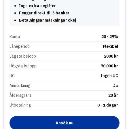
Inga extra avgifter
Pengar direkt till 5 banker
Betalningsanmärkningar okej
Ränta
20 - 29%
Låneperiod
Flexibel
Lägsta belopp
2000 kr
Högsta belopp
70 000 kr
UC
Ingen UC
Anmärkning
Ja
Åldersgräns
20 år
Utbetalning
0 - 1 dagar
Ansök nu