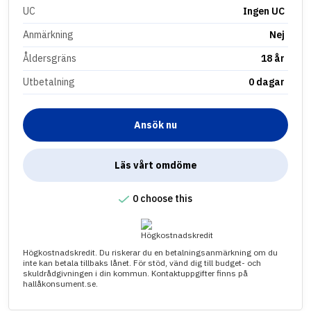
UC
Ingen UC
Anmärkning
Nej
Åldersgräns
18 år
Utbetalning
0 dagar
Ansök nu
Läs vårt omdöme
0 choose this
Högkostnadskredit. Du riskerar du en betalningsanmärkning om du
inte kan betala tillbaks lånet. För stöd, vänd dig till budget- och
skuldrådgivningen i din kommun. Kontaktuppgifter finns på
hallåkonsument.se.