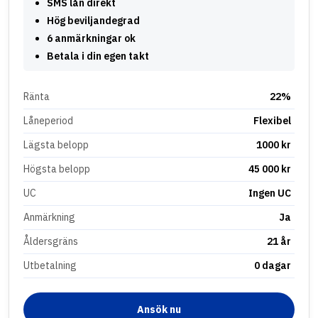
SMS lån direkt
Hög beviljandegrad
6 anmärkningar ok
Betala i din egen takt
Ränta
22%
Låneperiod
Flexibel
Lägsta belopp
1000 kr
Högsta belopp
45 000 kr
UC
Ingen UC
Anmärkning
Ja
Åldersgräns
21 år
Utbetalning
0 dagar
Ansök nu