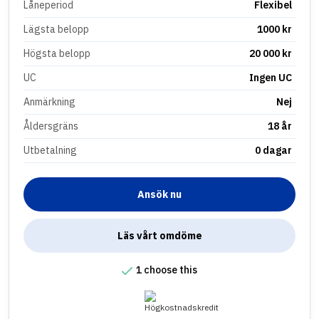
Låneperiod
Flexibel
Lägsta belopp
1000 kr
Högsta belopp
20 000 kr
UC
Ingen UC
Anmärkning
Nej
Åldersgräns
18 år
Utbetalning
0 dagar
Ansök nu
Läs vårt omdöme
1 choose this