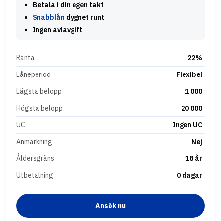
Betala i din egen takt
Snabblån
dygnet runt
Ingen aviavgift
Ränta
22%
Låneperiod
Flexibel
Lägsta belopp
1 000
Högsta belopp
20 000
UC
Ingen UC
Anmärkning
Nej
Åldersgräns
18 år
Utbetalning
0 dagar
Ansök nu