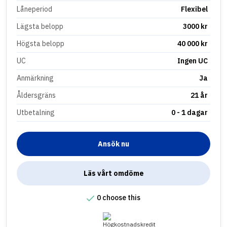
Låneperiod
Flexibel
Lägsta belopp
3000 kr
Högsta belopp
40 000 kr
UC
Ingen UC
Anmärkning
Ja
Åldersgräns
21 år
Utbetalning
0 - 1 dagar
Ansök nu
Läs vårt omdöme
0 choose this