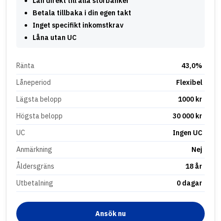
Lån direkt till alla storbanker
Betala tillbaka i din egen takt
Inget specifikt inkomstkrav
Låna utan UC
Ränta
43,0%
Låneperiod
Flexibel
Lägsta belopp
1000 kr
Högsta belopp
30 000 kr
UC
Ingen UC
Anmärkning
Nej
Åldersgräns
18 år
Utbetalning
0 dagar
Ansök nu