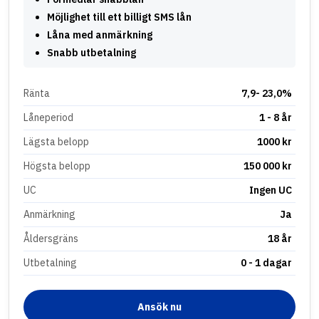
Möjlighet till ett billigt SMS lån
Låna med anmärkning
Snabb utbetalning
Ränta
7,9- 23,0%
Låneperiod
1 - 8 år
Lägsta belopp
1000 kr
Högsta belopp
150 000 kr
UC
Ingen UC
Anmärkning
Ja
Åldersgräns
18 år
Utbetalning
0 - 1 dagar
Ansök nu