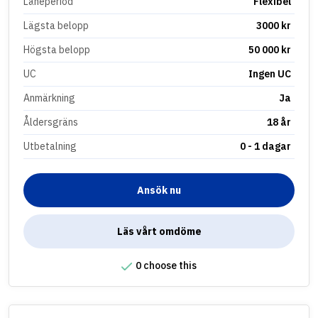
Låneperiod
Flexibel
Lägsta belopp
3000 kr
Högsta belopp
50 000 kr
UC
Ingen UC
Anmärkning
Ja
Åldersgräns
18 år
Utbetalning
0 - 1 dagar
Ansök nu
Läs vårt omdöme
0 choose this