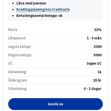
Låna med pension
Kreditupplysning hos Creditsafe
Betalningsanmärkningar ok
Ränta
22%
Låneperiod
1 - 5 mån
Lägsta belopp
3000
Högsta belopp
5000
UC
Ingen UC
Anmärkning
Ja
Åldersgräns
20 år
Utbetalning
0 - 1 dagar
Ansök nu