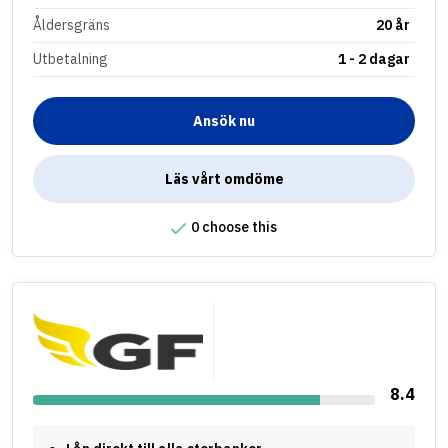
Åldersgräns
20 år
Utbetalning
1 - 2 dagar
Ansök nu
Läs vårt omdöme
0 choose this
8.4