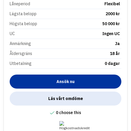
Låneperiod
Flexibel
Lägsta belopp
2000 kr
Högsta belopp
50 000 kr
UC
Ingen UC
Anmärkning
Ja
Åldersgräns
18 år
Utbetalning
0 dagar
Ansök nu
Läs vårt omdöme
0 choose this