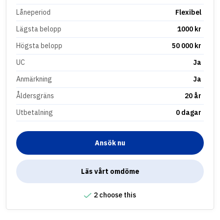
Låneperiod
Flexibel
Lägsta belopp
1000 kr
Högsta belopp
50 000 kr
UC
Ja
Anmärkning
Ja
Åldersgräns
20 år
Utbetalning
0 dagar
Ansök nu
Läs vårt omdöme
2 choose this