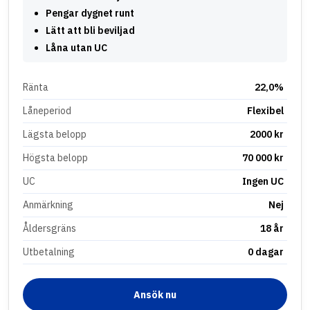
Pengar dygnet runt
Lätt att bli beviljad
Låna utan UC
Ränta
22,0%
Låneperiod
Flexibel
Lägsta belopp
2000 kr
Högsta belopp
70 000 kr
UC
Ingen UC
Anmärkning
Nej
Åldersgräns
18 år
Utbetalning
0 dagar
Ansök nu