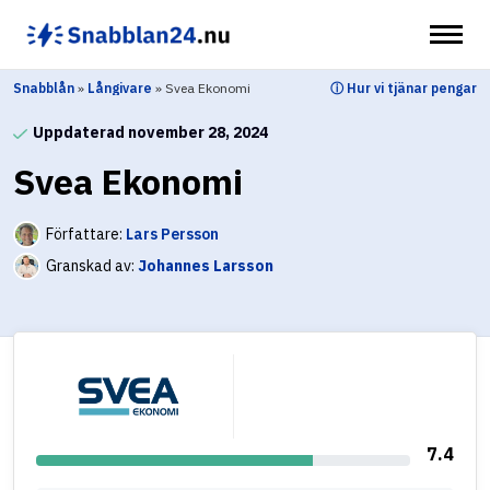
Hoppa
till
innehåll
Snabblån
»
Långivare
»
Svea Ekonomi
ⓘ Hur vi tjänar pengar
Uppdaterad november 28, 2024
Svea Ekonomi
Författare:
Lars Persson
Granskad av:
Johannes Larsson
7.4