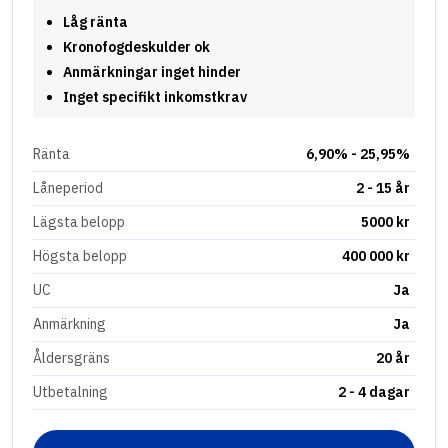
Låg ränta
Kronofogdeskulder ok
Anmärkningar inget hinder
Inget specifikt inkomstkrav
Ränta
6,90% - 25,95%
Låneperiod
2 - 15 år
Lägsta belopp
5000 kr
Högsta belopp
400 000 kr
UC
Ja
Anmärkning
Ja
Åldersgräns
20 år
Utbetalning
2 - 4 dagar