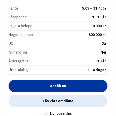
Ränta
5,07 – 31,45%
Låneperiod
1 - 15 år
Lägsta belopp
10 000 kr
Högsta belopp
800 000 kr
UC
Ja
Anmärkning
Nej
Åldersgräns
18 år
Utbetalning
1 - 4 dagar
Ansök nu
Läs vårt omdöme
1 choose this