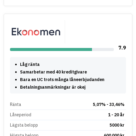
7.9
Låg ränta
Samarbetar med 40 kreditgivare
Bara en UC trots många låneerbjudanden
Betalningsanmärkningar är okej
Ränta
5,07% - 33,46%
Låneperiod
1 - 20 år
Lägsta belopp
5000 kr
Högsta belopp
600 000 kr