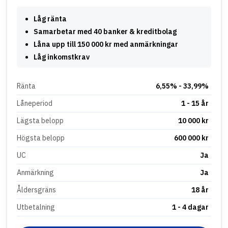
Låg ränta
Samarbetar med 40 banker & kreditbolag
Låna upp till 150 000 kr med anmärkningar
Låg inkomstkrav
Ränta
6,55% - 33,99%
Låneperiod
1 - 15 år
Lägsta belopp
10 000 kr
Högsta belopp
600 000 kr
UC
Ja
Anmärkning
Ja
Åldersgräns
18 år
Utbetalning
1 - 4 dagar