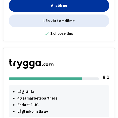
Ansök nu
Läs vårt omdöme
1 choose this
8.1
Låg ränta
40 samarbetspartners
Endast 1 UC
Lågt inkomstkrav