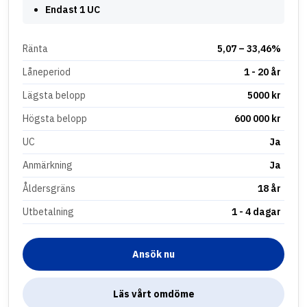
Endast 1 UC
Ränta
5,07 – 33,46%
Låneperiod
1 - 20 år
Lägsta belopp
5000 kr
Högsta belopp
600 000 kr
UC
Ja
Anmärkning
Ja
Åldersgräns
18 år
Utbetalning
1 - 4 dagar
Ansök nu
Läs vårt omdöme