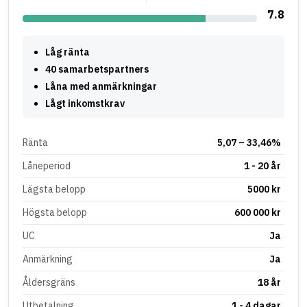
7.8
Låg ränta
40 samarbetspartners
Låna med anmärkningar
Lågt inkomstkrav
Ränta
5,07 – 33,46%
Låneperiod
1 - 20 år
Lägsta belopp
5000 kr
Högsta belopp
600 000 kr
UC
Ja
Anmärkning
Ja
Åldersgräns
18 år
Utbetalning
1 - 4 dagar