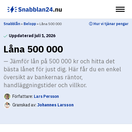
Hoppa
till
innehåll
Snabblån
»
Belopp
»
Låna 500 000
ⓘ Hur vi tjänar pengar
Uppdaterad juli 1, 2026
Låna 500 000
Jämför lån på 500 000 kr och hitta det
bästa lånet för just dig. Här får du en enkel
översikt av bankernas räntor,
handläggningstider och villkor.
Författare:
Lars Persson
Granskad av:
Johannes Larsson