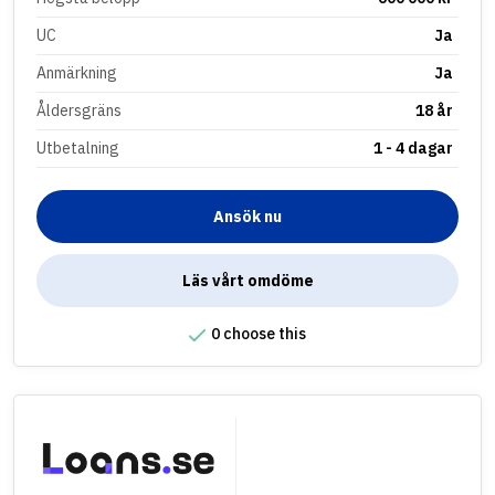
UC
Ja
Anmärkning
Ja
Åldersgräns
18 år
Utbetalning
1 - 4 dagar
Ansök nu
Läs vårt omdöme
0 choose this