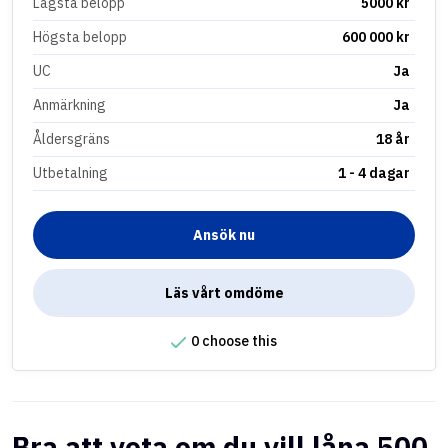
Lägsta belopp
5000 kr
Högsta belopp
600 000 kr
UC
Ja
Anmärkning
Ja
Åldersgräns
18 år
Utbetalning
1 - 4 dagar
Ansök nu
Läs vårt omdöme
0 choose this
Bra att veta om du vill låna 500