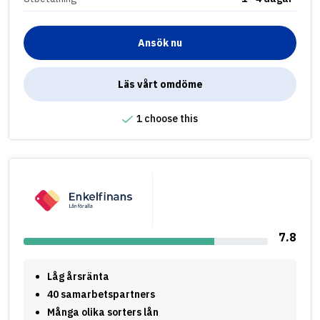
Ansök nu
Läs vårt omdöme
1 choose this
7.8
Låg årsränta
40 samarbetspartners
Många olika sorters lån