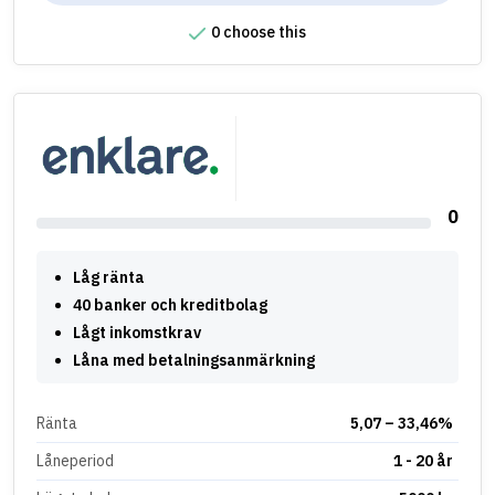
0 choose this
0
Låg ränta
40 banker och kreditbolag
Lågt inkomstkrav
Låna med betalningsanmärkning
Ränta
5,07 – 33,46%
Låneperiod
1 - 20 år