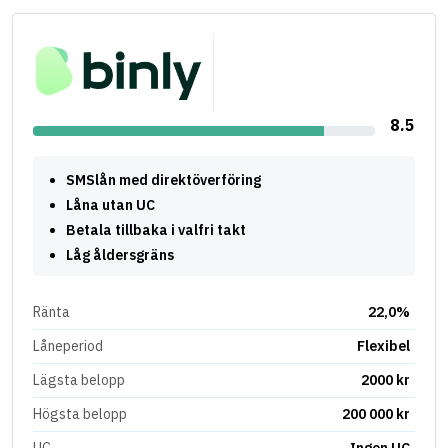
8.5
SMSlån med direktöverföring
Låna utan UC
Betala tillbaka i valfri takt
Låg åldersgräns
Ränta
22,0%
Låneperiod
Flexibel
Lägsta belopp
2000 kr
Högsta belopp
200 000 kr
UC
Ingen UC