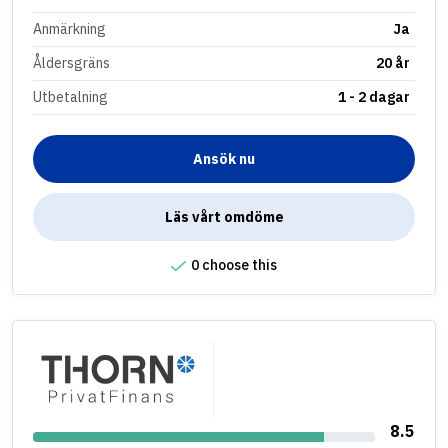
Anmärkning
Ja
Åldersgräns
20 år
Utbetalning
1 - 2 dagar
Ansök nu
Läs vårt omdöme
0 choose this
8.5