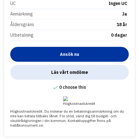
UC
Ingen UC
Anmärkning
Ja
Åldersgräns
18 år
Utbetalning
0 dagar
Ansök nu
Läs vårt omdöme
0 choose this
Högkostnadskredit. Du riskerar du en betalningsanmärkning om du
inte kan betala tillbaks lånet. För stöd, vänd dig till budget- och
skuldrådgivningen i din kommun. Kontaktuppgifter finns på
hallåkonsument.se.