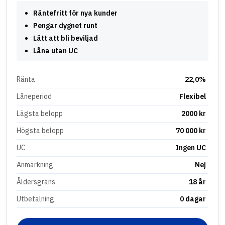
Räntefritt för nya kunder
Pengar dygnet runt
Lätt att bli beviljad
Låna utan UC
Ränta
22,0%
Låneperiod
Flexibel
Lägsta belopp
2000 kr
Högsta belopp
70 000 kr
UC
Ingen UC
Anmärkning
Nej
Åldersgräns
18 år
Utbetalning
0 dagar