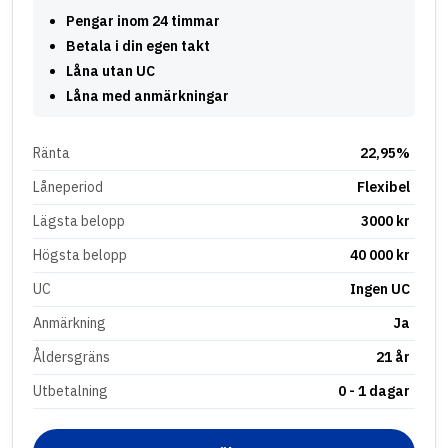
Pengar inom 24 timmar
Betala i din egen takt
Låna utan UC
Låna med anmärkningar
Ränta
22,95%
Låneperiod
Flexibel
Lägsta belopp
3000 kr
Högsta belopp
40 000 kr
UC
Ingen UC
Anmärkning
Ja
Åldersgräns
21 år
Utbetalning
0 - 1 dagar