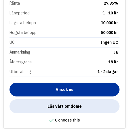
Ränta
27,95%
Låneperiod
1 - 10 år
Lägsta belopp
10 000 kr
Högsta belopp
50 000 kr
UC
Ingen UC
Anmärkning
Ja
Åldersgräns
18 år
Utbetalning
1 - 2 dagar
Ansök nu
Läs vårt omdöme
0 choose this