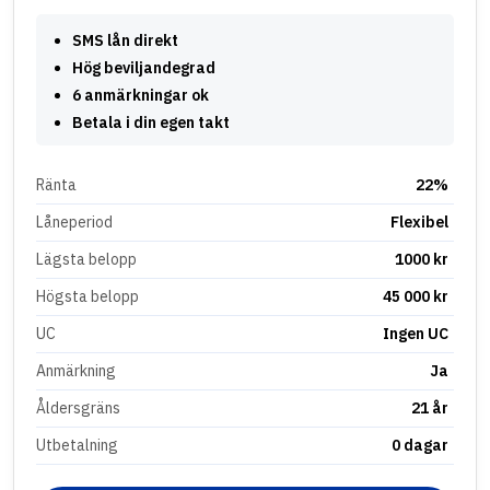
SMS lån direkt
Hög beviljandegrad
6 anmärkningar ok
Betala i din egen takt
Ränta
22%
Låneperiod
Flexibel
Lägsta belopp
1000 kr
Högsta belopp
45 000 kr
UC
Ingen UC
Anmärkning
Ja
Åldersgräns
21 år
Utbetalning
0 dagar