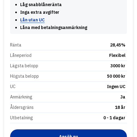
Låg snabblåneränta
Inga extra avgifter
Lån utan UC
Låna med betalningsanmärkning
Ränta
28,45%
Låneperiod
Flexibel
Lägsta belopp
3000 kr
Högsta belopp
50 000 kr
UC
Ingen UC
Anmärkning
Ja
Åldersgräns
18 år
Utbetalning
0 - 1 dagar
Ansök nu