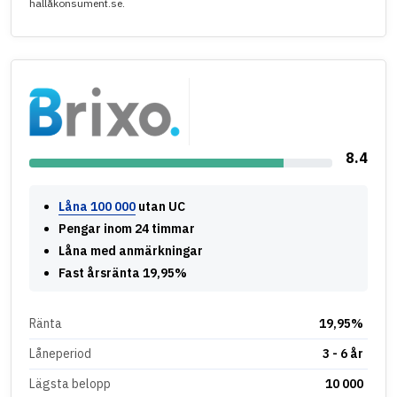
hallåkonsument.se.
8.4
Låna 100 000
utan UC
Pengar inom 24 timmar
Låna med anmärkningar
Fast årsränta 19,95%
Ränta
19,95%
Låneperiod
3 - 6 år
Lägsta belopp
10 000