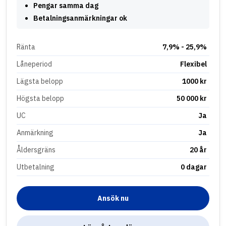
Pengar samma dag
Betalningsanmärkningar ok
Ränta
7,9% - 25,9%
Låneperiod
Flexibel
Lägsta belopp
1000 kr
Högsta belopp
50 000 kr
UC
Ja
Anmärkning
Ja
Åldersgräns
20 år
Utbetalning
0 dagar
Ansök nu