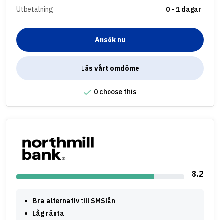
Utbetalning
0 - 1 dagar
Ansök nu
Läs vårt omdöme
0 choose this
8.2
Bra alternativ till SMSlån
Låg ränta