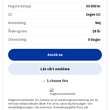
Högsta belopp
30 000 kr
UC
Ingen UC
Anmärkning
Nej
Åldersgräns
18 år
Utbetalning
0 dagar
Ansök nu
Läs vårt omdöme
1 choose this
Högkostnadskredit. Du riskerar du en betalningsanmärkning om du
inte kan betala tillbaks lånet. För stöd, vänd dig till budget- och
skuldrådgivningen i din kommun. Kontaktuppgifter finns på