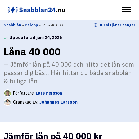
Hoppa
till
innehåll
Snabblån
»
Belopp
»
Låna 40 000
ⓘ Hur vi tjänar pengar
Uppdaterad juni 24, 2026
Låna 40 000
Jämför lån på 40 000 och hitta det lån som
passar dig bäst. Här hittar du både snabblån
& billiga lån.
Författare:
Lars Persson
Granskad av:
Johannes Larsson
Jämför lån på 40 000 kr