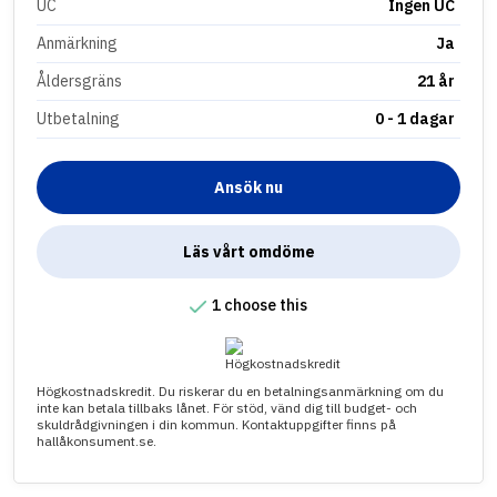
UC
Ingen UC
Anmärkning
Ja
Åldersgräns
21 år
Utbetalning
0 - 1 dagar
Ansök nu
Läs vårt omdöme
1 choose this
Högkostnadskredit. Du riskerar du en betalningsanmärkning om du
inte kan betala tillbaks lånet. För stöd, vänd dig till budget- och
skuldrådgivningen i din kommun. Kontaktuppgifter finns på
hallåkonsument.se.