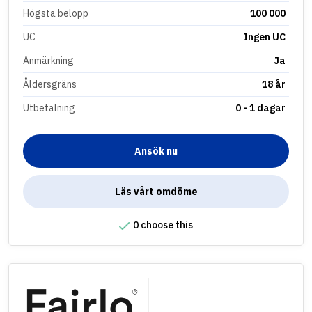
Högsta belopp
100 000
UC
Ingen UC
Anmärkning
Ja
Åldersgräns
18 år
Utbetalning
0 - 1 dagar
Ansök nu
Läs vårt omdöme
0 choose this