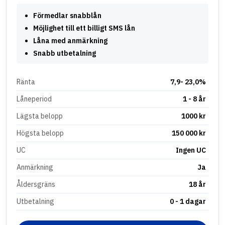
Förmedlar snabblån
Möjlighet till ett billigt SMS lån
Låna med anmärkning
Snabb utbetalning
Ränta
7,9- 23,0%
Låneperiod
1 - 8 år
Lägsta belopp
1000 kr
Högsta belopp
150 000 kr
UC
Ingen UC
Anmärkning
Ja
Åldersgräns
18 år
Utbetalning
0 - 1 dagar