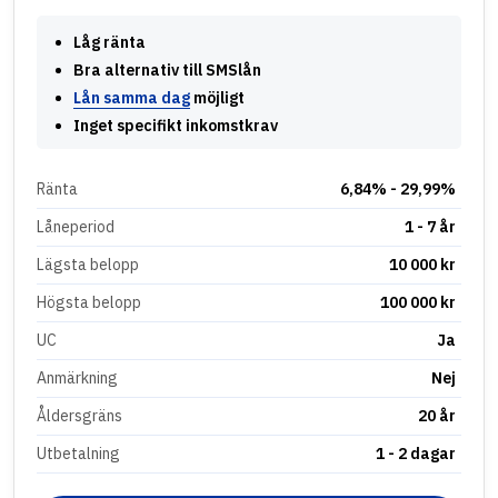
Låg ränta
Bra alternativ till SMSlån
Lån samma dag
möjligt
Inget specifikt inkomstkrav
Ränta
6,84% - 29,99%
Låneperiod
1 - 7 år
Lägsta belopp
10 000 kr
Högsta belopp
100 000 kr
UC
Ja
Anmärkning
Nej
Åldersgräns
20 år
Utbetalning
1 - 2 dagar