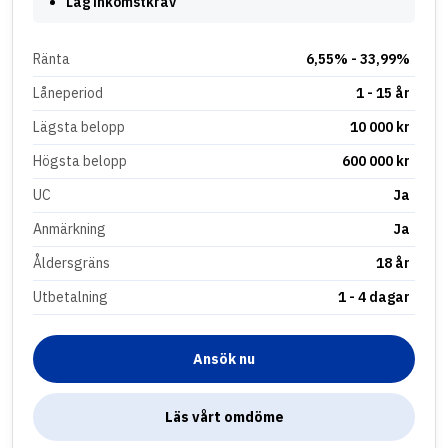
Låg inkomstkrav
Ränta
6,55% - 33,99%
Låneperiod
1 - 15 år
Lägsta belopp
10 000 kr
Högsta belopp
600 000 kr
UC
Ja
Anmärkning
Ja
Åldersgräns
18 år
Utbetalning
1 - 4 dagar
Ansök nu
Läs vårt omdöme