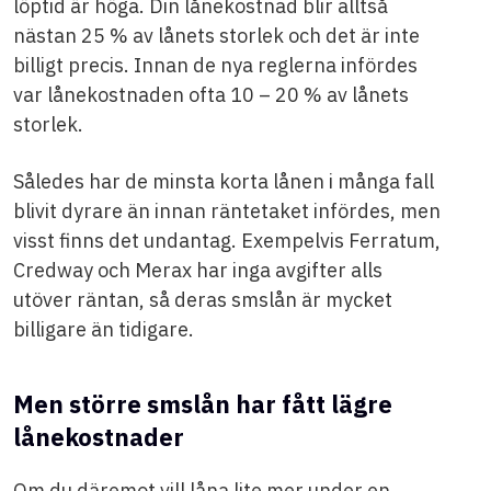
löptid är höga. Din lånekostnad blir alltså
nästan 25 % av lånets storlek och det är inte
billigt precis. Innan de nya reglerna infördes
var lånekostnaden ofta 10 – 20 % av lånets
storlek.
Således har de minsta korta lånen i många fall
blivit dyrare än innan räntetaket infördes, men
visst finns det undantag. Exempelvis Ferratum,
Credway och Merax har inga avgifter alls
utöver räntan, så deras smslån är mycket
billigare än tidigare.
Men större smslån har fått lägre
lånekostnader
Om du däremot vill låna lite mer under en