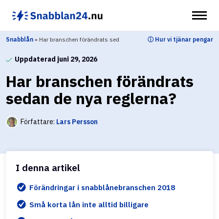
Hoppa
till
innehåll
Snabblån
»
Har branschen förändrats sed
ⓘ Hur vi tjänar pengar
an de nya reglerna?
Uppdaterad juni 29, 2026
Har branschen förändrats
sedan de nya reglerna?
Författare:
Lars Persson
I denna artikel
Förändringar i snabblånebranschen 2018
Små korta lån inte alltid billigare