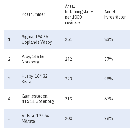
Antal
betalningskrav
Andel
Postnummer
per 1000
hyresrätter
invånare
Sigma, 194 36
1
251
83%
Upplands Väsby
Alby, 145 56
2
242
27%
Norsborg
Husby, 164 32
3
223
98%
Kista
Gamlestaden,
4
213
87%
415 14 Göteborg
Valsta, 195 54
5
200
98%
Märsta