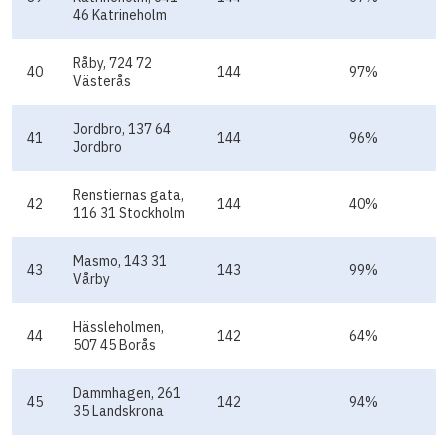
46 Katrineholm
Råby, 724 72
40
144
97%
Västerås
Jordbro, 137 64
41
144
96%
Jordbro
Renstiernas gata,
42
144
40%
116 31 Stockholm
Masmo, 143 31
43
143
99%
Vårby
Hässleholmen,
44
142
64%
507 45 Borås
Dammhagen, 261
45
142
94%
35 Landskrona