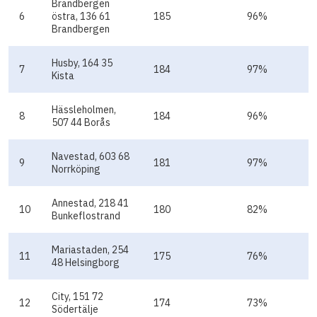
Brandbergen
6
östra, 136 61
185
96%
Brandbergen
Husby, 164 35
7
184
97%
Kista
Hässleholmen,
8
184
96%
507 44 Borås
Navestad, 603 68
9
181
97%
Norrköping
Annestad, 218 41
10
180
82%
Bunkeflostrand
Mariastaden, 254
11
175
76%
48 Helsingborg
City, 151 72
12
174
73%
Södertälje