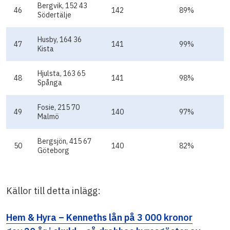
Bergvik, 152 43
46
142
89%
Södertälje
Husby, 164 36
47
141
99%
Kista
Hjulsta, 163 65
48
141
98%
Spånga
Fosie, 215 70
49
140
97%
Malmö
Bergsjön, 415 67
50
140
82%
Göteborg
Källor till detta inlägg:
Hem & Hyra – Kenneths lån på 3 000 kronor