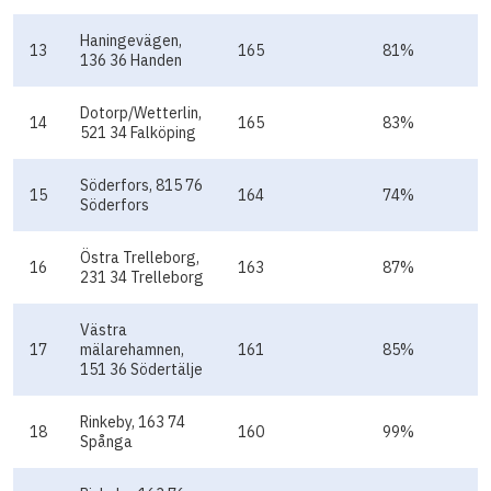
Haningevägen,
13
165
81%
136 36 Handen
Dotorp/Wetterlin,
14
165
83%
521 34 Falköping
Söderfors, 815 76
15
164
74%
Söderfors
Östra Trelleborg,
16
163
87%
231 34 Trelleborg
Västra
17
mälarehamnen,
161
85%
151 36 Södertälje
Rinkeby, 163 74
18
160
99%
Spånga