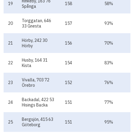
Rinkeby, 163 76
19
158
58%
Spånga
Torggatan, 646
20
157
93%
33 Gnesta
Hörby, 242 30
21
156
70%
Hörby
Husby, 164 31
22
154
83%
Kista
Vivalla, 703 72
23
152
76%
Örebro
Backadal, 422 53
24
151
77%
Hisings Backa
Bergsjön, 415 63
25
151
95%
Göteborg