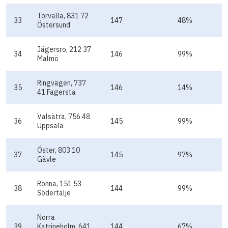
Torvalla, 831 72
33
147
48%
Östersund
Jägersro, 212 37
34
146
99%
Malmö
Ringvägen, 737
35
146
14%
41 Fagersta
Valsätra, 756 48
36
145
99%
Uppsala
Öster, 803 10
37
145
97%
Gävle
Ronna, 151 53
38
144
99%
Södertälje
Norra
39
Katrineholm, 641
144
67%