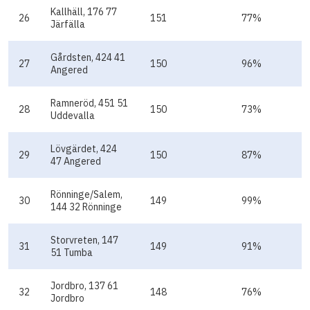
Kallhäll, 176 77
26
151
77%
Järfälla
Gårdsten, 424 41
27
150
96%
Angered
Ramneröd, 451 51
28
150
73%
Uddevalla
Lövgärdet, 424
29
150
87%
47 Angered
Rönninge/Salem,
30
149
99%
144 32 Rönninge
Storvreten, 147
31
149
91%
51 Tumba
Jordbro, 137 61
32
148
76%
Jordbro